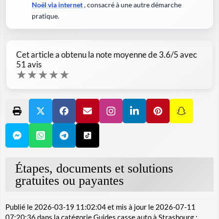
Noël via internet
, consacré à une autre démarche
pratique.
Cet article a obtenu la note moyenne de
3.6
/5 avec
51
avis
★
★
★
★
★
Étapes, documents et solutions
gratuites ou payantes
Publié le
2026-03-19 11:02:04
et mis à jour le
2026-07-11
07:20:36
dans la catégorie
Guides casse auto à Strasbourg :